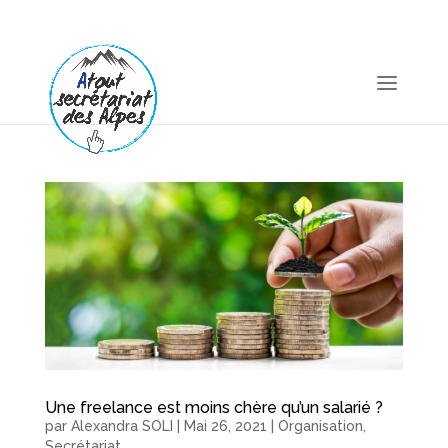
06 11 25 24 58
atoutsecretariatdesalpes@gmail.com
Une freelance est moins chère qu’un salarié ?
par
Alexandra SOLI
|
Mai 26, 2021
|
Organisation
,
Secrétariat