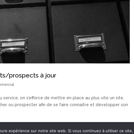
ents/prospects à jour
mercial
 service, on s’efforce de mettre en place au plus vite un site,
cher ou prospecter afin de se faire connaitre et développer son
eure expérience sur notre site web. Si vous continuez à utiliser ce sit