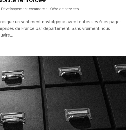
,
Développement commercial
,
Offre de services
i presque un sentiment nostalgique avec toutes ses fines pages
treprises de France par département. Sans vraiment nous
aire...